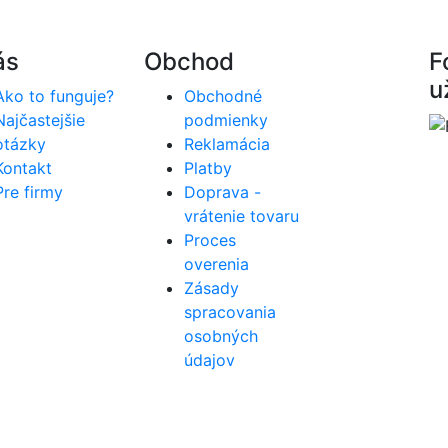
ás
Obchod
F
u
Ako to funguje?
Obchodné
Najčastejšie
podmienky
otázky
Reklamácia
Kontakt
Platby
Pre firmy
Doprava -
vrátenie tovaru
Proces
overenia
Zásady
spracovania
osobných
údajov