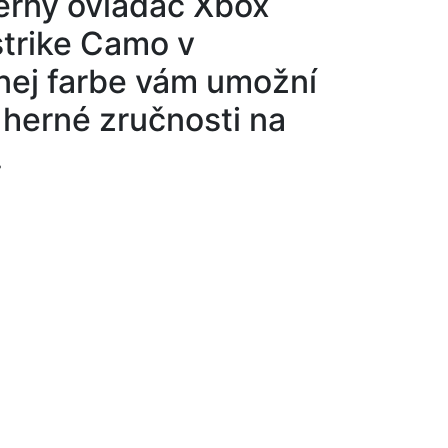
erný ovládač Xbox
strike Camo v
nej farbe vám umožní
herné zručnosti na
.