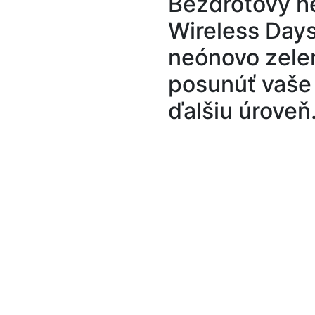
Bezdrôtový h
Wireless Day
neónovo zele
posunúť vaše 
ďalšiu úroveň