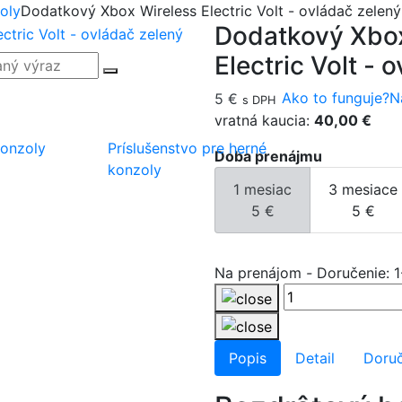
oly
Dodatkový Xbox Wireless Electric Volt - ovládač zelený
Dodatkový Xbox
Electric Volt - 
Ako to funguje?
N
5 €
s DPH
vratná kaucia:
40,00 €
konzoly
Príslušenstvo pre herné
Doba prenájmu
konzoly
1 mesiac
3 mesiace
5 €
5 €
Na prenájom
-
Doručenie: 1
Popis
Detail
Doruč